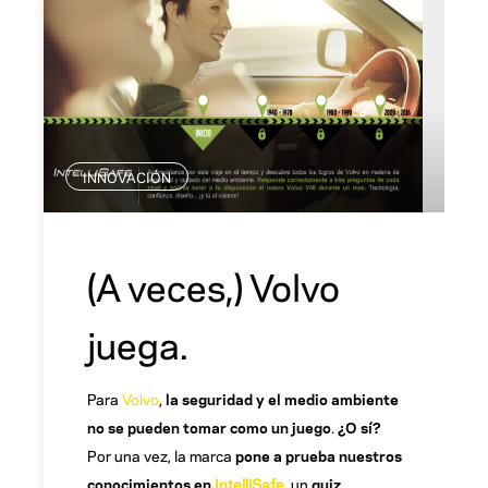
INNOVACIÓN
(A veces,) Volvo
juega.
Para
Volvo
,
la seguridad y el medio ambiente
no se pueden tomar como un juego
.
¿O sí?
Por una vez, la marca
pone a prueba nuestros
conocimientos en
IntelliSafe
, un
quiz