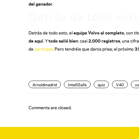
del ganador
.
Detrás de todo est
Detrás de todo esto, el
equipo Volvo al completo
, con ti
de aquí
. Y
todo salió bien
: casi
2.000 registros
, una cif
de
participar
. Pero tendréis que daros prisa; el próximo
31
Arnoldmadrid
IntelliSafe
quiz
V40
vo
Comments are closed.