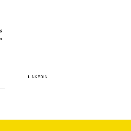
ió
po
LINKEDIN