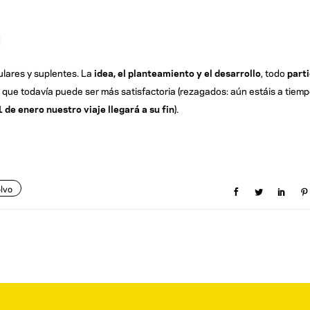
o
tulares y suplentes. La
idea, el planteamiento y el desarrollo
, todo
part
ra que todavía puede ser más satisfactoria (rezagados: aún estáis a tiem
 de enero nuestro viaje llegará a su fin
).
lvo