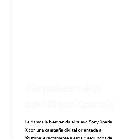
¡No pulses «skip
ad»! #HolaXperiaX
Le damos la bienvenida al nuevo Sony Xperia
X con una
campaña digital orientada a
Youtube
, exactamente a esos 5 segundos de