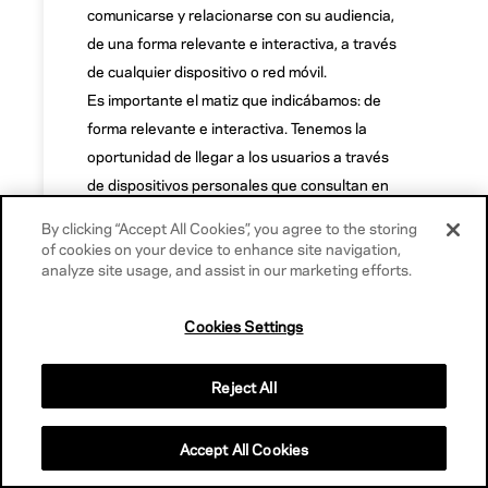
comunicarse y relacionarse con su audiencia,
de una forma relevante e interactiva, a través
de cualquier dispositivo o red móvil.
Es importante el matiz que indicábamos: de
forma relevante e interactiva. Tenemos la
oportunidad de llegar a los usuarios a través
de dispositivos personales que consultan en
cualquier momento del día, pero ante todo la
By clicking “Accept All Cookies”, you agree to the storing
publicidad mobile deberá tratar de no ser
of cookies on your device to enhance site navigation,
intrusiva y no molestar la experiencia de los
analyze site usage, and assist in our marketing efforts.
usuarios en la navegación.
Pero, además, son muchas más las ventajas
Cookies Settings
que nos ofrecen los dispositivos móviles
respecto a otros canales, como el ahorro (el
Reject All
impacto tiene un coste menor que en otros
soportes masivos), la segmentación y
Accept All Cookies
personalización (por ejemplo, en campañas de