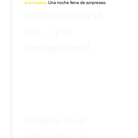
eventoplus
. Una noche llena de sorpresas.
Luchamos por el
oro… ¡y lo
conseguimos!
Desafío en el
albero de Las