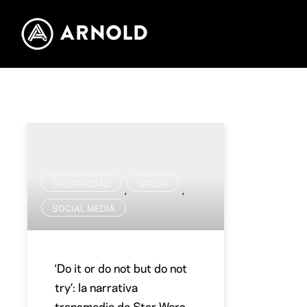
CREATIVIDAD
OTROS
,
,
SOCIAL MEDIA
‘Do it or do not but do not
try’: la narrativa
transmedia de Star Wars