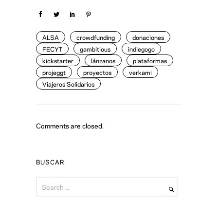
ALSA
crowdfunding
donaciones
FECYT
gambitious
indiegogo
kickstarter
lánzanos
plataformas
projeggt
proyectos
verkami
Viajeros Solidarios
Comments are closed.
BUSCAR