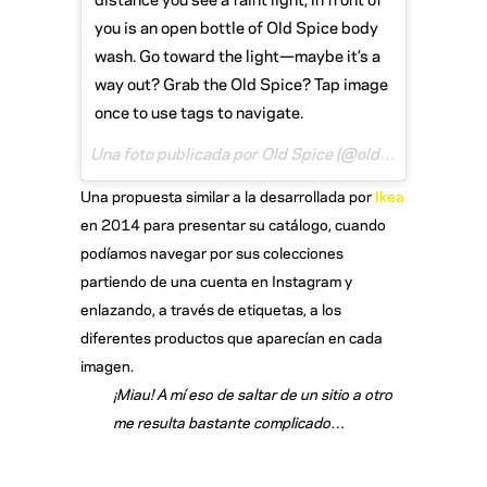
you is an open bottle of Old Spice body
wash. Go toward the light—maybe it’s a
way out? Grab the Old Spice? Tap image
once to use tags to navigate.
Una foto publicada por Old Spice (@oldspice) el
30 de 
Una propuesta similar a la desarrollada por
Ikea
en 2014 para presentar su catálogo, cuando
podíamos navegar por sus colecciones
partiendo de una cuenta en Instagram y
enlazando, a través de etiquetas, a los
diferentes productos que aparecían en cada
imagen.
¡Miau! A mí eso de saltar de un sitio a otro
me resulta bastante complicado…