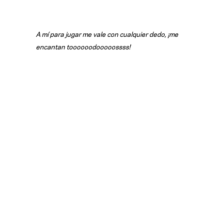
A mí para jugar me vale con cualquier dedo
, ¡me
encantan toooooodooooossss!