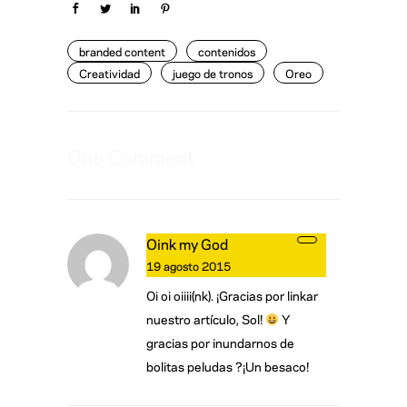
branded content
contenidos
Creatividad
juego de tronos
Oreo
One Comment
Oink my God
19 agosto 2015
Oi oi oiiii(nk). ¡Gracias por linkar
nuestro artículo, Sol!
Y
gracias por inundarnos de
bolitas peludas ?¡Un besaco!