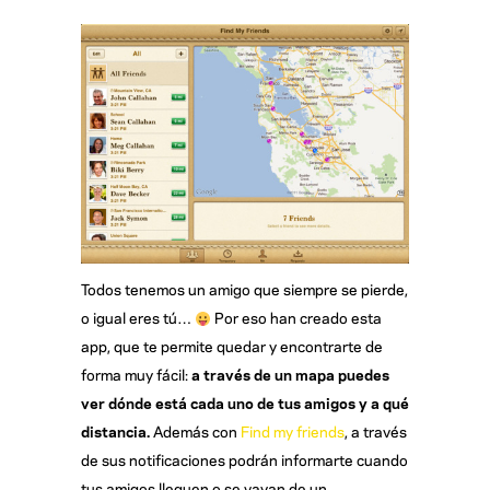
Todos tenemos un amigo que siempre se pierde,
o igual eres tú…
Por eso han creado esta
app, que te permite quedar y encontrarte de
forma muy fácil:
a trav
és de un mapa puedes
ver d
ónde est
á
cada uno de tus amigos y a qu
é
distancia.
Además con
Find my friends
, a través
de sus notificaciones podrán informarte cuando
tus amigos lleguen o se vayan de un