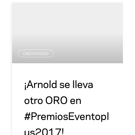
CREATIVIDAD
¡Arnold se lleva
otro ORO en
#PremiosEventopl
us2017!