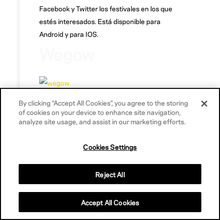
Facebook y Twitter los festivales en los que
estés interesados. Está disponible para
Android y para IOS.
Wegow
By clicking “Accept All Cookies”, you agree to the storing
of cookies on your device to enhance site navigation,
Se trata de una aplicación española que
analyze site usage, and assist in our marketing efforts.
funciona como
red social
en la puedes
compartir tus opiniones, estar al tanto de
Cookies Settings
las
últimas noticias, buscar entradas de
todos los festivales a los que quieras
Reject All
asistir
…
Wegow
importa tus preferencias de
Spotify, Deezer, iTunes y Last.fm y te avisa de
Accept All Cookies
cuándo y dónde van a actuar.