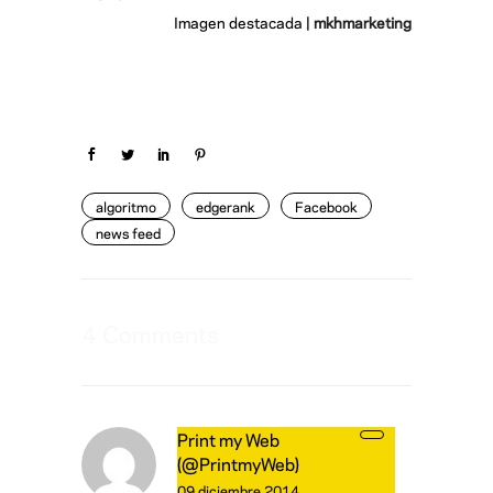
Imagen destacada |
mkhmarketing
algoritmo
edgerank
Facebook
news feed
4 Comments
Print my Web
(@PrintmyWeb)
09 diciembre 2014