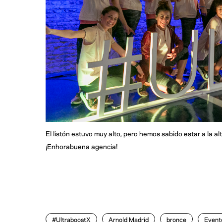
El listón estuvo muy alto, pero hemos sabido estar a la al
¡Enhorabuena agencia!
#UltraboostX
Arnold Madrid
bronce
Event