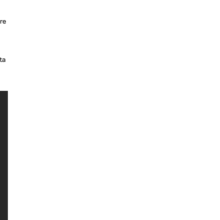
re
ta