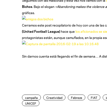
Seguimos con las mascotas y esta vez nos vamos con la
Bichos
. Bajo el slogan
«Abandoning makes the violence al
gráficas.
Cerramos este post recopilatorio de hoy con una de las 
(United Football League)
hace que
los aficionados se si
protagonistas están, aunque camuflados, en la propia es
Sin darnos cuenta está llegando el fin de semana… A dis
campaña
Creatividad
Febreze
FIAT
UNICEF