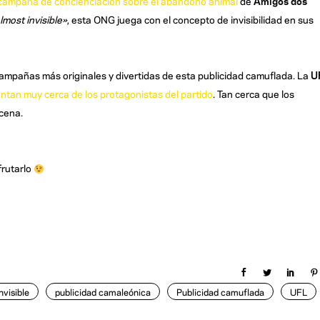
campaña de concienciación sobre el abandono animal
de
Amigos dos
most invisible»
, esta ONG juega con el concepto de invisibilidad en sus
campañas más originales y divertidas de esta publicidad camuflada. La
U
entan muy cerca de los protagonistas del partido
. Tan cerca que los
cena.
frutarlo
invisible
publicidad camaleónica
Publicidad camuflada
UFL