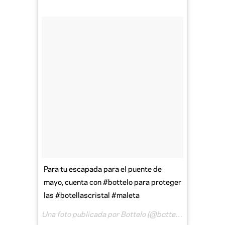
Para tu escapada para el puente de
mayo, cuenta con #bottelo para proteger
las #botellascristal #maleta
Una foto publicada por Bottelo (@bottelo_es) el
21 de 