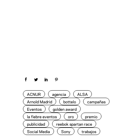
ACNUR
agencia
ALSA
Arnold Madrid
bottelo
campañas
Eventos
golden award
la fiebre eventos
oro
premio
publicidad
reebok spartan race
Social Media
Sony
trabajos