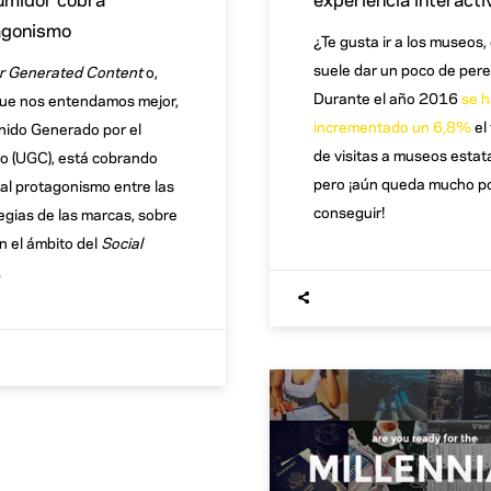
agonismo
¿Te gusta ir a los museos, 
suele dar un poco de per
r Generated Content
o,
Durante el año 2016
se 
ue nos entendamos mejor,
incrementado un 6,8%
el 
ido Generado por el
de visitas a museos estat
o (UGC), está cobrando
pero ¡aún queda mucho p
al protagonismo entre las
conseguir!
egias de las marcas, sobre
n el ámbito del
Social
.