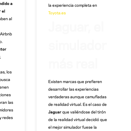
ndido a
la experiencia completa en
 el
Toyota.es
uben al
Jaguar, el
 Airbnb
simulador
o.
ctor
más real
,
as, los
 busca
Existen marcas que prefieren
tienen
desarrollar las experiencias
ciones
verdaderas aunque camufladas
oran las
de realidad virtual. Es el caso de
midores
Jaguar
que valiéndose del tirón
y redes
de la realidad virtual decidió que
el mejor simulador fuese la