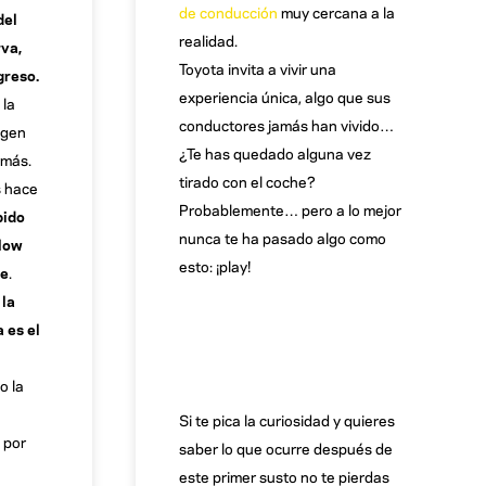
de conducción
muy cercana a la
del
realidad.
rva,
Toyota invita a vivir una
egreso.
experiencia única, algo que sus
 la
conductores jamás han vivido…
igen
¿Te has quedado alguna vez
 más.
tirado con el coche?
s hace
Probablemente… pero a lo mejor
bido
nunca te ha pasado algo como
«low
esto: ¡play!
je
.
 la
 es el
o la
Si te pica la curiosidad y quieres
 por
saber lo que ocurre después de
este primer susto no te pierdas