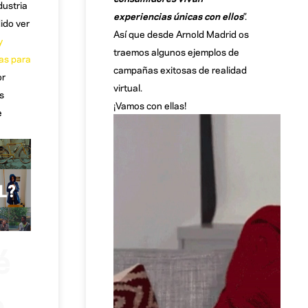
dustria
experiencias únicas con ellos
”.
ido ver
Así que desde Arnold Madrid os
y
traemos algunos ejemplos de
tas para
campañas exitosas de realidad
or
virtual.
s
¡Vamos con ellas!
e
é
o