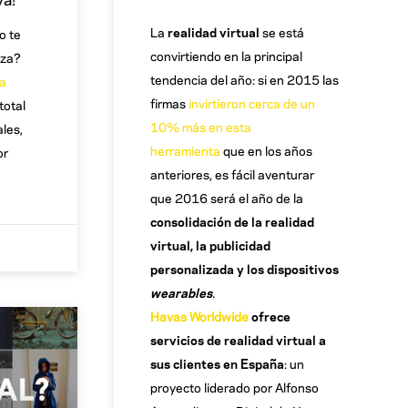
La
realidad virtual
se está
o te
convirtiendo en la principal
eza?
tendencia del año: si en 2015 las
ha
firmas
invirtieron cerca de un
total
10% más en esta
ales,
herramienta
que en los años
or
anteriores, es fácil aventurar
que 2016 será el año de la
consolidación de la realidad
virtual, la publicidad
personalizada y los dispositivos
wearables
.
Havas Worldwide
ofrece
servicios de realidad virtual a
sus clientes en España
: un
proyecto liderado por Alfonso