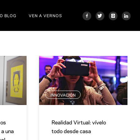
O BLOG
VEN A VERNOS
INNOVACIÓN
los
Realidad Virtual: vívelo
 a una
todo desde casa
va!