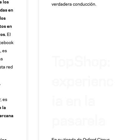
e los
verdadera conducción.
adas en
los
tos en
ros
. El
acebook
, es
TopShop:
as
sta red
experienc
,
ia en la
, es
 la
pasarela
cercana
En su tienda de Oxford Circus,
ias,