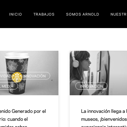
INICIO
TRABAJOS
SOMOS ARNOLD
NUESTR
IVIDAD
INNOVACIÓN
,
,
L MEDIA
INNOVACIÓN
nido Generado por el
La innovación llega a 
io: cuando el
museos, ¡bienvenidos
umidor cobra
experiencia interacti