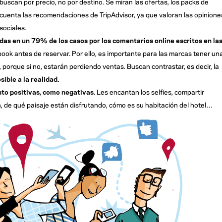
 buscan por precio, no por destino. Se miran las ofertas, los packs de
n cuenta las recomendaciones de TripAdvisor, ya que valoran las opinione
sociales.
adas en un 79% de los casos por los comentarios online escritos en la
book antes de reservar. Por ello, es importante para las marcas tener un
, porque si no, estarán perdiendo ventas. Buscan contrastar, es decir, la
ible a la realidad.
nto positivas, como negativas
. Les encantan los selfies, compartir
, de qué paisaje están disfrutando, cómo es su habitación del hotel…