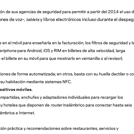
n de sus agencias de seguridad para permitir a partir del 2014 el uso 
ones de voz–
y libros electrónicos incluso durante el despe
, tablets
en el móvil para enseñarla en la facturación, los filtros de seguridad y l
martphone
para Android, iOS y RIM en billetes de alta velocidad, larga
 el billete en su móvil para que mostrarlo en ventanilla o al revisor).
ones de forma automatizada; en otros, basta con su huella dactilar o c
de su habitación mediante sistemas NFC.
ositivos móviles.
mpartidas, enchufes y adaptadores individuales para recargar los
Hay hoteles que disponen de
router
inalámbrico para conectar hasta seis
lámbrica a Internet.
ción práctica y recomendaciones sobre restaurantes, servicios y