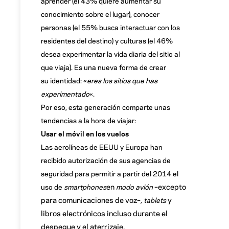
aprender (el 43% quiere aumentar su
conocimiento sobre el lugar), conocer
personas (el 55% busca interactuar con los
residentes del destino) y culturas (el 46%
desea experimentar la vida diaria del sitio al
que viaja). Es una nueva forma de crear
su identidad: «
eres los sitios que has
experimentado
«.
Por eso, esta generación comparte unas
tendencias a la hora de viajar:
Usar el móvil en los vuelos
Las aerolíneas de EEUU y Europa han
recibido autorización de sus agencias de
seguridad para permitir a partir del 2014 el
en
–excepto
uso de
smartphones
modo avión
para comunicaciones de voz–
y
, tablets
libros electrónicos incluso durante el
despegue y el aterrizaje.