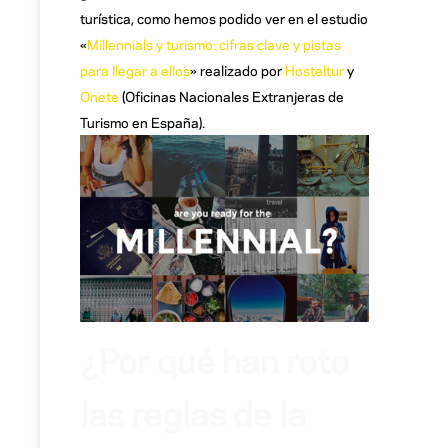
turística, como hemos podido ver en el estudio
«
Millennials y turismo: cifras clave y pistas
para llegar a ellos
» realizado por
Hosteltur
y
Onete
(Oficinas Nacionales Extranjeras de
Turismo en España).
¿Por qué han roto
las reglas de la