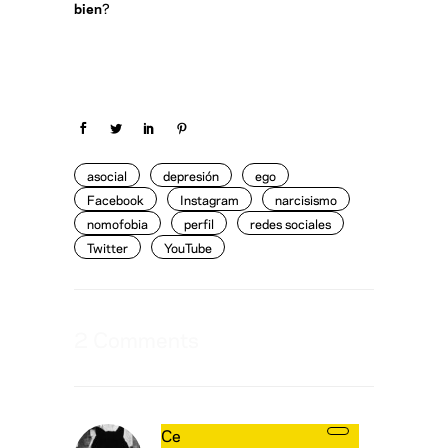
bien
?
asocial
depresión
ego
Facebook
Instagram
narcisismo
nomofobia
perfil
redes sociales
Twitter
YouTube
2 Comments
Ce