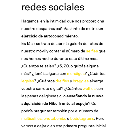
redes sociales
Hagamos, en la intimidad que nos proporciona
nuestro despacho/baño/asiento de metro,
un
ejercicio de autoconocimiento
.
Es fácil: se trata de abrir la galería de fotos de
nuestro móvil y contar el número de
selfies
que
nos hemos hecho durante este último mes.
¿Cuántos te salen? ¿5, 20, o quizás alguna
más? ¿Tenéis alguna con
mendigos
? ¿Cuántos
legsies
? ¿Cuántos
drelfies
y
braggies
alberga
vuestro carrete digital? ¿Cuántos
welfies
con
las pesas del gimnasio,
o enseñando la nueva
adquisición de Nike frente al espejo
? Os
podría preguntar también por el número de
multiselfies
,
photobombs
o
bedstagrams
. Pero
vamos a dejarlo en esa primera pregunta inicial.