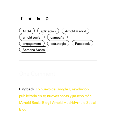
ALSA
aplicación
Arnold Madrid
arnold social
campaña
engagement
estrategia
Facebook
Semana Santa
One Comment
Pingback:
Lo nuevo de Google+, revolución
publicitaria en tv, nuevos spots y ¡mucho más!
|Arnold Social Blog | Arnold MadridArnold Social
Blog