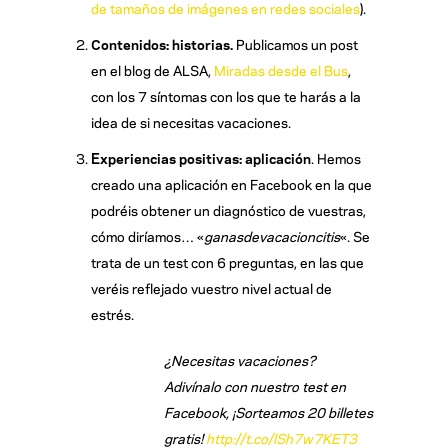
de tamaños de imágenes en redes sociales
).
Contenidos: historias.
Publicamos un post
en el blog de ALSA,
Miradas desde el Bus
,
con los 7 síntomas con los que te harás a la
idea de si necesitas vacaciones.
Experiencias positivas: aplicación
. Hemos
creado una aplicación en Facebook en la que
podréis obtener un diagnóstico de vuestras,
cómo diríamos… «
ganasdevacacioncitis
«. Se
trata de un test con 6 preguntas, en las que
veréis reflejado vuestro nivel actual de
estrés.
¿Necesitas vacaciones?
Adivínalo con nuestro test en
Facebook, ¡Sorteamos 20 billetes
gratis!
http://t.co/lSh7w7KET3